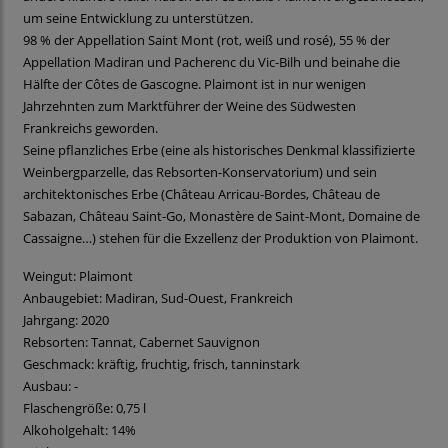
um seine Entwicklung zu unterstützen.
98 % der Appellation Saint Mont (rot, weiß und rosé), 55 % der
Appellation Madiran und Pacherenc du Vic-Bilh und beinahe die
Hälfte der Côtes de Gascogne. Plaimont ist in nur wenigen
Jahrzehnten zum Marktführer der Weine des Südwesten
Frankreichs geworden.
Seine pflanzliches Erbe (eine als historisches Denkmal klassifizierte
Weinbergparzelle, das Rebsorten-Konservatorium) und sein
architektonisches Erbe (Château Arricau-Bordes, Château de
Sabazan, Château Saint-Go, Monastère de Saint-Mont, Domaine de
Cassaigne…) stehen für die Exzellenz der Produktion von Plaimont.
Weingut: Plaimont
Anbaugebiet: Madiran, Sud-Ouest, Frankreich
Jahrgang: 2020
Rebsorten: Tannat, Cabernet Sauvignon
Geschmack: kräftig, fruchtig, frisch, tanninstark
Ausbau: -
Flaschengröße: 0,75 l
Alkoholgehalt: 14%