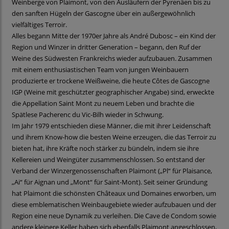
Weinberge von Plaimont, von den Ausläufern der Pyrenäen bis zu
den sanften Hügeln der Gascogne über ein außergewöhnlich
vielfältiges Terroir.
Alles begann Mitte der 1970er Jahre als André Dubosc – ein Kind der
Region und Winzer in dritter Generation – begann, den Ruf der
Weine des Südwesten Frankreichs wieder aufzubauen. Zusammen
mit einem enthusiastischen Team von jungen Weinbauern
produzierte er trockene Weißweine, die heute Côtes de Gascogne
IGP (Weine mit geschützter geographischer Angabe) sind, erweckte
die Appellation Saint Mont zu neuem Leben und brachte die
Spätlese Pacherenc du Vic-Bilh wieder in Schwung.
Im Jahr 1979 entschieden diese Männer, die mit ihrer Leidenschaft
und ihrem Know-how die besten Weine erzeugen, die das Terroir zu
bieten hat, ihre Kräfte noch stärker zu bündeln, indem sie ihre
Kellereien und Weingüter zusammenschlossen. So entstand der
Verband der Winzergenossenschaften Plaimont („Pl“ für Plaisance,
„Ai“ für Aignan und „Mont“ für Saint-Mont). Seit seiner Gründung
hat Plaimont die schönsten Châteaux und Domaines erworben, um
diese emblematischen Weinbaugebiete wieder aufzubauen und der
Region eine neue Dynamik zu verleihen. Die Cave de Condom sowie
andere kleinere Keller haben sich ebenfalls Plaimont angeschlossen,