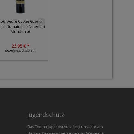
ourvedre Cuvée Gabriel-
Blanc de Noir Kaiserstuhl
Riesling S
ile Domaine Le Nouveau
Weingut Karl Karle, weiß
Weingut 
Monde, rot
23,95 € *
7,50 € *
9,
Grundpreis:
31,93 € / l
Grundpreis:
10,00 € / l
Grundpr
Jugendschutz
Das Thema Jugendschutz liegt uns sehr am
Herzen. Deswegen verkaufen wir Weine nur