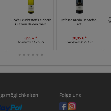
M
Cuvée Leuchtstoff Feinherb
Refosco Kreda De Stefani,
Ém
Gut von Beiden, weiß
rot
8,95 € *
30,95 € *
Grundpreis:
11,93 € / l
Grundpreis:
41,27 € / l
ngsmöglichkeiten
Folge uns