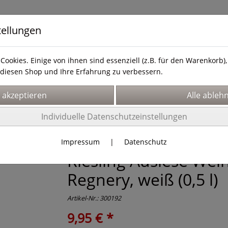
tellungen
Cookies. Einige von ihnen sind essenziell (z.B. für den Warenkorb
diesen Shop und Ihre Erfahrung zu verbessern.
& Service
Hier finden Sie uns!
Über uns
Individuelle Datenschutzeinstellungen
Impressum
|
Datenschutz
Riesling Auslese Wein
Regnery, weiß (0,5 l)
Artikel-Nr.:
300192
9,95 € *