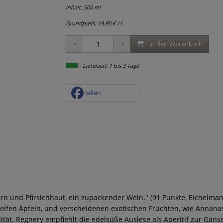
Inhalt: 500 ml
Grundpreis:
19,90 € / l
in den Warenkorb
Lieferzeit: 1 bis 3 Tage
teilen
rn und Pfirsichhaut, ein zupackender Wein." (91 Punkte, Eichelma
reifen Äpfeln, und verscheidenen exotischen Früchten, wie Annana
ität. Regnery empfiehlt die edelsüße Auslese als Aperitif zur Gäns