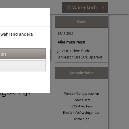
Warenkorb -
News
24.11.2025
), während andere
Alles muss raus!
Jetzt mit dem Code
Jahresschluss 30% sparen!
Kontaktdaten
gut F.J.
Wen.einGenuss Aachen
Tobias Berg
52064 Aachen
Email: info@weingenuss-
aachen.de