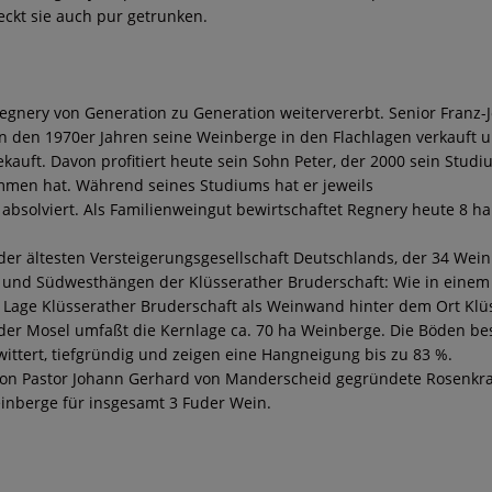
ckt sie auch pur getrunken.
gnery von Generation zu Generation weitervererbt. Senior Franz-J
in den 1970er Jahren seine Weinberge in den Flachlagen verkauft u
kauft. Davon profitiert heute sein Sohn Peter, der 2000 sein Stud
men hat. Während seines Studiums hat er jeweils
bsolviert. Als Familienweingut bewirtschaftet Regnery heute 8 ha 
, der ältesten Versteigerungsgesellschaft Deutschlands, der 34 We
 und Südwesthängen der Klüsserather Bruderschaft: Wie in einem 
 Lage Klüsserather Bruderschaft als Weinwand hinter dem Ort Klü
r Mosel umfaßt die Kernlage ca. 70 ha Weinberge. Die Böden be
wittert, tiefgründig und zeigen eine Hangneigung bis zu 83 %.
 von Pastor Johann Gerhard von Manderscheid gegründete Rosenkr
Weinberge für insgesamt 3 Fuder Wein.