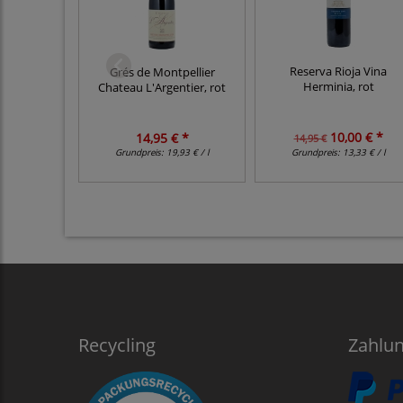
Reserva Rioja Vina
Grés de Montpellier
Herminia, rot
Chateau L'Argentier, rot
10,00 € *
14,95 € *
14,95 €
Grundpreis:
19,93 € / l
Grundpreis:
13,33 € / l
Recycling
Zahlu