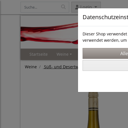
Login
Datenschutzeins
Dieser Shop verwendet 
verwendet werden, um 
Startseite
Weine
Weinproben
Events 
Weine
Süß- und Desertweine