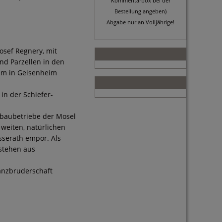
Kommentarbox bei der
Bestellung angeben)
Abgabe nur an Volljährige!
osef Regnery, mit
nd Parzellen in den
ium in Geisenheim
in der Schiefer-
inbaubetriebe der Mosel
weiten, natürlichen
sserath empor. Als
stehen aus
anzbruderschaft