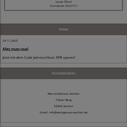
Inhalt: 750 ml
Grundpreis:
533,27 € / l
News
24.11.2025
Alles muss raus!
Jetzt mit dem Code Jahresschluss 30% sparen!
Kontaktdaten
Wen.einGenuss Aachen
Tobias Berg
52064 Aachen
Email: info@weingenuss-aachen.de