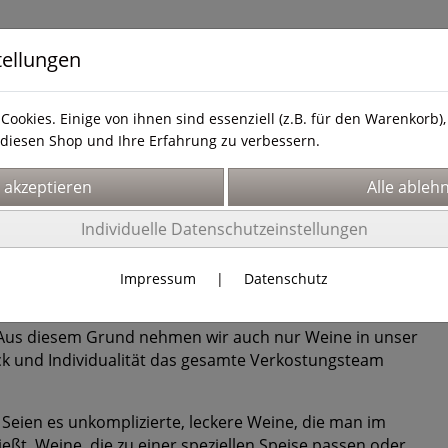
tellungen
Cookies. Einige von ihnen sind essenziell (z.B. für den Warenkorb
diesen Shop und Ihre Erfahrung zu verbessern.
& Service
Hier finden Sie uns!
Über uns
Individuelle Datenschutzeinstellungen
ter Weinfachhandel in der Aachener Innenstadt. Neben
hwerpunkten Frankreich, Portugal, Italien, Spanien und
Impressum
|
Datenschutz
hochwertige Spirituosen und Feinkost.
l. Aus diesem Grund nehmen wir auch nur Weine in unser
ack und Individualität das gesamte Verkostungsteam
. Seien es unkomplizierte, leckere Weine, die man im
t, Weine, die zu einer speziellen Speise passen oder