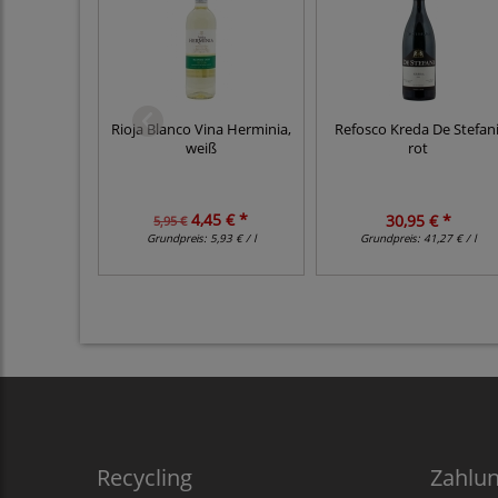
Rioja Blanco Vina Herminia,
Refosco Kreda De Stefani
weiß
rot
4,45 € *
30,95 € *
5,95 €
Grundpreis:
5,93 € / l
Grundpreis:
41,27 € / l
Recycling
Zahlu