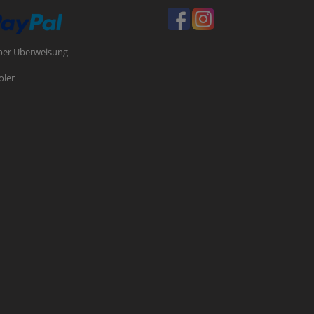
per Überweisung
oler