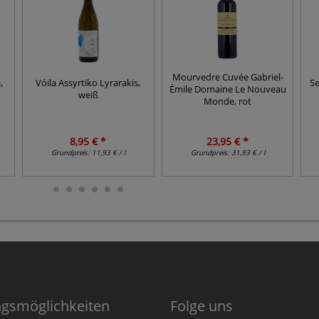
Mourvedre Cuvée Gabriel-
Se
,
Vóila Assyrtiko Lyrarakis,
Émile Domaine Le Nouveau
weiß
Monde, rot
8,95 € *
23,95 € *
Grundpreis:
11,93 € / l
Grundpreis:
31,93 € / l
ngsmöglichkeiten
Folge uns