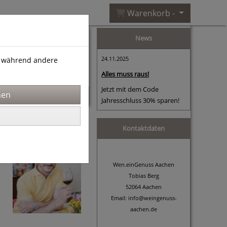
Warenkorb -
News
24.11.2025
), während andere
Alles muss raus!
Jetzt mit dem Code
Jahresschluss 30% sparen!
Kontaktdaten
Wen.einGenuss Aachen
Tobias Berg
52064 Aachen
Email: info@weingenuss-
aachen.de