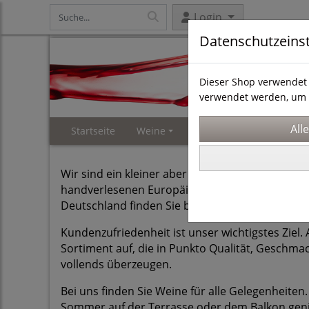
Login
Datenschutzeins
Dieser Shop verwendet 
verwendet werden, um 
Startseite
Weine
Weinproben
Events 
Wir sind ein kleiner aber feiner Inhabergeführ
handverlesenen Europäischen Weinen mit den Sc
Deutschland finden Sie bei uns auch qualitativ 
Kundenzufriedenheit ist unser wichtigstes Zie
Sortiment auf, die in Punkto Qualität, Geschm
vollends überzeugen.
Bei uns finden Sie Weine für alle Gelegenheiten
Sommer auf der Terrasse oder dem Balkon genieß