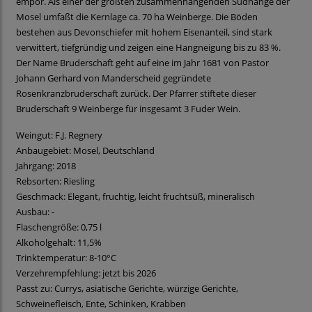
empor. Als einer der größten zusammenhängenden Südhänge der
Mosel umfaßt die Kernlage ca. 70 ha Weinberge. Die Böden
bestehen aus Devonschiefer mit hohem Eisenanteil, sind stark
verwittert, tiefgründig und zeigen eine Hangneigung bis zu 83 %.
Der Name Bruderschaft geht auf eine im Jahr 1681 von Pastor
Johann Gerhard von Manderscheid gegründete
Rosenkranzbruderschaft zurück. Der Pfarrer stiftete dieser
Bruderschaft 9 Weinberge für insgesamt 3 Fuder Wein.
Weingut: F.J. Regnery
Anbaugebiet: Mosel, Deutschland
Jahrgang: 2018
Rebsorten: Riesling
Geschmack: Elegant, fruchtig, leicht fruchtsüß, mineralisch
Ausbau: -
Flaschengröße: 0,75 l
Alkoholgehalt: 11,5%
Trinktemperatur: 8-10°C
Verzehrempfehlung: jetzt bis 2026
Passt zu: Currys, asiatische Gerichte, würzige Gerichte,
Schweinefleisch, Ente, Schinken, Krabben