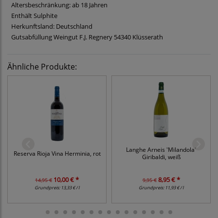
Altersbeschränkung: ab 18 Jahren
Enthält Sulphite
Herkunftsland: Deutschland
Gutsabfüllung Weingut F.J. Regnery 54340 Klüsserath
Ähnliche Produkte:
Langhe Arneis 'Milandola'
Reserva Rioja Vina Herminia, rot
Giribaldi, weiß
10,00 € *
8,95 € *
14,95 €
9,95 €
Grundpreis:
13,33 € / l
Grundpreis:
11,93 € / l