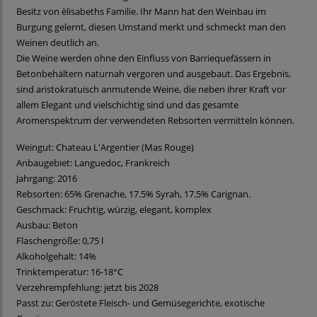
Besitz von èlisabeths Familie. Ihr Mann hat den Weinbau im
Burgung gelernt, diesen Umstand merkt und schmeckt man den
Weinen deutlich an.
Die Weine werden ohne den Einfluss von Barriequefässern in
Betonbehältern naturnah vergoren und ausgebaut. Das Ergebnis,
sind aristokratuisch anmutende Weine, die neben ihrer Kraft vor
allem Elegant und vielschichtig sind und das gesamte
Aromenspektrum der verwendeten Rebsorten vermitteln können.
Weingut: Chateau L'Argentier (Mas Rouge)
Anbaugebiet: Languedoc, Frankreich
Jahrgang: 2016
Rebsorten: 65% Grenache, 17.5% Syrah, 17.5% Carignan.
Geschmack: Fruchtig, würzig, elegant, komplex
Ausbau: Beton
Flaschengröße: 0,75 l
Alkoholgehalt: 14%
Trinktemperatur: 16-18°C
Verzehrempfehlung: jetzt bis 2028
Passt zu: Geröstete Fleisch- und Gemüsegerichte, exotische