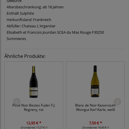
Gewürze
Altersbeschränkung: ab 18 Jahren
Enthält Sulphite
Herkunftsland: Frankreich
Abfüller: Chateau L'Argentier
Elisabeth et Francois Jourdan SCEA du Mas Rouge F30250
Sommieres
Ähnliche Produkte:
Pinot Noir Bestes Fuder F.J.
Blanc de Noir Kaiserstuhl
Regnery, rot
Weingut Karl Karle, weiß
12,95 € *
7,50 € *
Grundpreis:
17,27 € / l
Grundpreis:
10,00 € / l