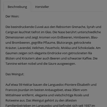
Beschreibung
Hersteller
Der Wein:
Die beeindruckende Cuveé aus den Rebsorten Grenache, Syrah und
Carignan leuchtet tiefrot im Glas. Die Nase berührt unterschiedliche
Dimensionen und zeigt Aromen von Erdbeeren, Himbeeren, Blau-
und Brombeeren, gegrillte Pflaume, Blutorange, getrocknete
Kräuter, Lavendel, Veilchen, Feuerholz, Mokka und Schokolade. Am
Gaumen zeigen sich elegante Eindrücke von getrockneten lila
Blüten und Kräutern aber auch Beeren und schwarzer Kaffee. Die
Tannine wirken nobel und die Säure ausgewogen.
Das Weingut:
Auf etwa 59 Hektar bauen die Languedoc-Pioniere Élisabeth und
Francois Jourdan im besten Anbaugebiet, etwa 35km vom
Mittelmeer entfernt, elegante und vielschichtige Rosés und
Rotweine aus. Das Weingut gehört zu den ältesten
Familienbetrieben im Languedoc und befindet sich seit 1937 im