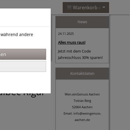
Warenkorb -
News
24.11.2025
), während andere
Alles muss raus!
Jetzt mit dem Code
Jahresschluss 30% sparen!
Kontaktdaten
lbec Rigal
Wen.einGenuss Aachen
Tobias Berg
52064 Aachen
Email: info@weingenuss-
aachen.de