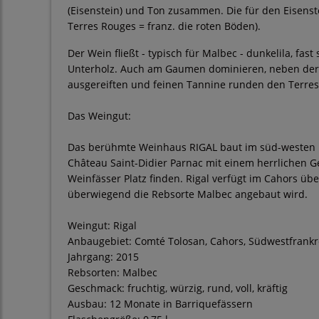
(Eisenstein) und Ton zusammen. Die für den Eisenst
Terres Rouges = franz. die roten Böden).
Der Wein fließt - typisch für Malbec - dunkelila, fa
Unterholz. Auch am Gaumen dominieren, neben der 
ausgereiften und feinen Tannine runden den Terr
Das Weingut:
Das berühmte Weinhaus RIGAL baut im süd-westen Fr
Château Saint-Didier Parnac mit einem herrlichen G
Weinfässer Platz finden. Rigal verfügt im Cahors ü
überwiegend die Rebsorte Malbec angebaut wird.
Weingut: Rigal
Anbaugebiet: Comté Tolosan, Cahors, Südwestfrankr
Jahrgang: 2015
Rebsorten: Malbec
Geschmack: fruchtig, würzig, rund, voll, kräftig
Ausbau: 12 Monate in Barriquefässern