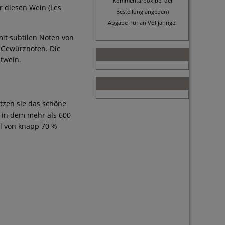
Kommentarbox bei der
r diesen Wein (Les
Bestellung angeben)
Abgabe nur an Volljährige!
 mit subtilen Noten von
 Gewürznoten. Die
twein.
tzen sie das schöne
d in dem mehr als 600
il von knapp 70 %