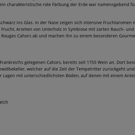
ein charakteristische rote Färbung der Erde war namensgebend fü
st schwarz ins Glas. In der Nase zeigen sich intensive Fruchtaromen
Frucht, Aromen von Unterholz in Symbiose mit zarten Rauch- und
es Rouges Cahors ab und machen ihn zu einem besonderen Gourme
ankreichs gelegenen Cahors, bereits seit 1755 Wein an. Dort besi
ewölbekeller, welcher auf die Zeit der Tempelritter zurückgeht un
ber Lagen mit unterschiedlichsten Böden, auf denen mit einem Ante
eich