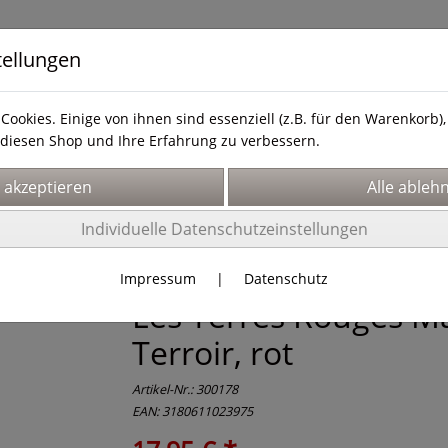
tellungen
Cookies. Einige von ihnen sind essenziell (z.B. für den Warenkorb
diesen Shop und Ihre Erfahrung zu verbessern.
& Service
Hier finden Sie uns!
Über uns
Individuelle Datenschutzeinstellungen
Impressum
|
Datenschutz
Les Terres Rouges Ma
Terroir, rot
Artikel-Nr.:
300178
EAN: 3180611023975