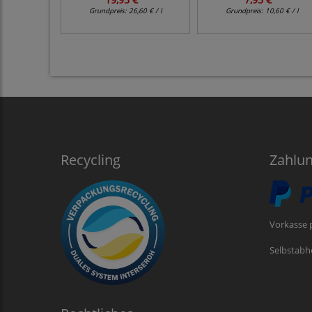
Grundpreis:
26,60 € / l
Grundpreis:
10,60 € / l
Recycling
Zahlu
Vorkasse 
Selbstabh