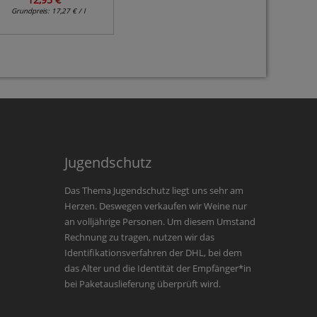
Grundpreis:
17,27 € / l
Grundpreis:
10,60 € / l
Grundpr
Jugendschutz
Das Thema Jugendschutz liegt uns sehr am
Herzen. Deswegen verkaufen wir Weine nur
an volljährige Personen. Um diesem Umstand
Rechnung zu tragen, nutzen wir das
Identifikationsverfahren der DHL, bei dem
das Alter und die Identität der Empfänger*in
bei Paketauslieferung überprüft wird.