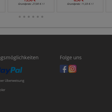
Grundpreis:
27,00 € / l
Grundpreis:
11,33 € / l
ngsmöglichkeiten
Folge uns
per Überweisung
oler