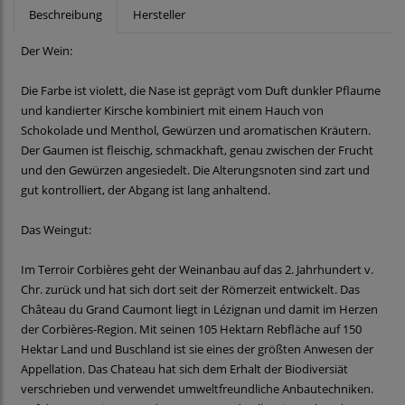
Beschreibung
Hersteller
Der Wein:
Die Farbe ist violett, die Nase ist geprägt vom Duft dunkler Pflaume
und kandierter Kirsche kombiniert mit einem Hauch von
Schokolade und Menthol, Gewürzen und aromatischen Kräutern.
Der Gaumen ist fleischig, schmackhaft, genau zwischen der Frucht
und den Gewürzen angesiedelt. Die Alterungsnoten sind zart und
gut kontrolliert, der Abgang ist lang anhaltend.
Das Weingut:
Im Terroir Corbières geht der Weinanbau auf das 2. Jahrhundert v.
Chr. zurück und hat sich dort seit der Römerzeit entwickelt. Das
Château du Grand Caumont liegt in Lézignan und damit im Herzen
der Corbières-Region. Mit seinen 105 Hektarn Rebfläche auf 150
Hektar Land und Buschland ist sie eines der größten Anwesen der
Appellation. Das Chateau hat sich dem Erhalt der Biodiversiät
verschrieben und verwendet umweltfreundliche Anbautechniken.