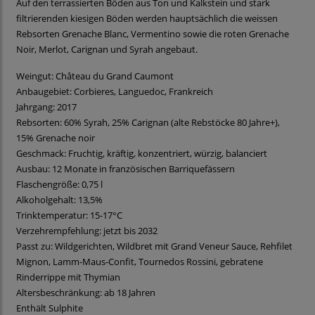
Auf den terrassierten Böden aus Ton und Kalkstein und stark
filtrierenden kiesigen Böden werden hauptsächlich die weissen
Rebsorten Grenache Blanc, Vermentino sowie die roten Grenache
Noir, Merlot, Carignan und Syrah angebaut.
Weingut: Château du Grand Caumont
Anbaugebiet: Corbieres, Languedoc, Frankreich
Jahrgang: 2017
Rebsorten: 60% Syrah, 25% Carignan (alte Rebstöcke 80 Jahre+),
15% Grenache noir
Geschmack: Fruchtig, kräftig, konzentriert, würzig, balanciert
Ausbau: 12 Monate in französischen Barriquefässern
Flaschengröße: 0,75 l
Alkoholgehalt: 13,5%
Trinktemperatur: 15-17°C
Verzehrempfehlung: jetzt bis 2032
Passt zu: Wildgerichten, Wildbret mit Grand Veneur Sauce, Rehfilet
Mignon, Lamm-Maus-Confit, Tournedos Rossini, gebratene
Rinderrippe mit Thymian
Altersbeschränkung: ab 18 Jahren
Enthält Sulphite