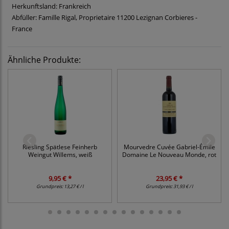
Herkunftsland: Frankreich
Abfüller: Famille Rigal, Proprietaire 11200 Lezignan Corbieres -
France
Ähnliche Produkte:
Riesling Spätlese Feinherb
Mourvedre Cuvée Gabriel-Émile
Weingut Willems, weiß
Domaine Le Nouveau Monde, rot
9,95 € *
23,95 € *
Grundpreis:
13,27 € / l
Grundpreis:
31,93 € / l