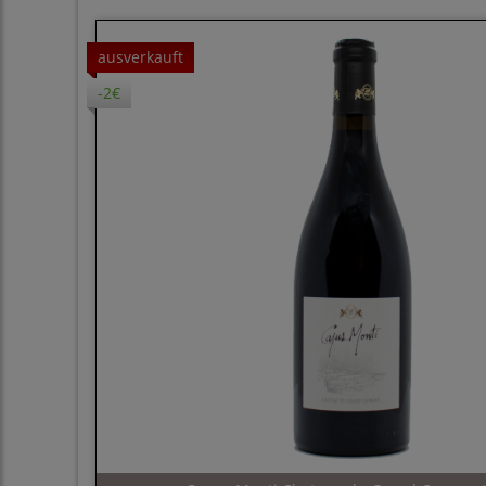
ausverkauft
-2€