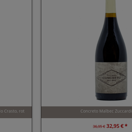
o Crasto, rot
Concreto Malbec Zuccardi,
32,95 € *
36,95 €