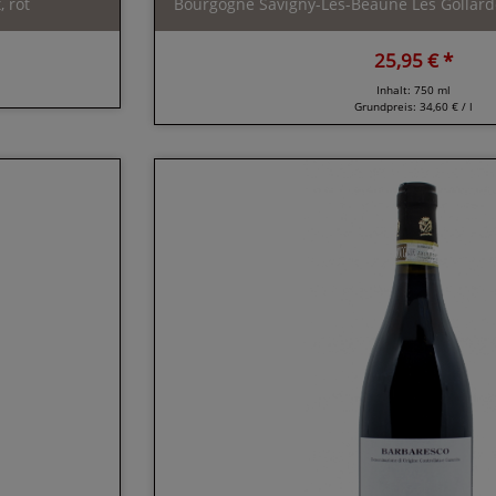
 rot
Bourgogne Savigny-Les-Beaune Les Gollardes
25,95 € *
Inhalt: 750 ml
Grundpreis:
34,60 € / l