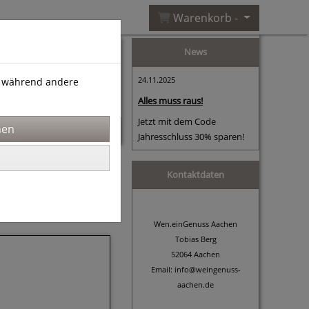
Warenkorb -
News
24.11.2025
), während andere
Alles muss raus!
Jetzt mit dem Code
Jahresschluss 30% sparen!
Sortierung wählen
Kontaktdaten
«
1
2
Wen.einGenuss Aachen
Tobias Berg
52064 Aachen
Email: info@weingenuss-
aachen.de