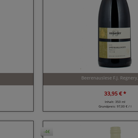
Beerenauslese F.J. Regnery
33,95 € *
Inhalt: 350 ml
Grundpreis:
97,00 € / l
-4€