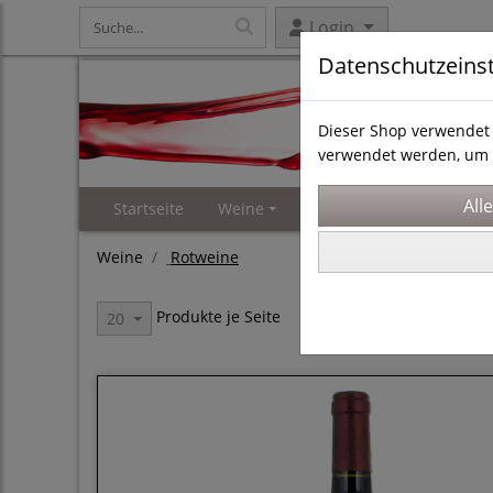
Login
Datenschutzeins
Dieser Shop verwendet 
verwendet werden, um 
Startseite
Weine
Weinproben
Events 
Weine
Rotweine
Produkte je Seite
20