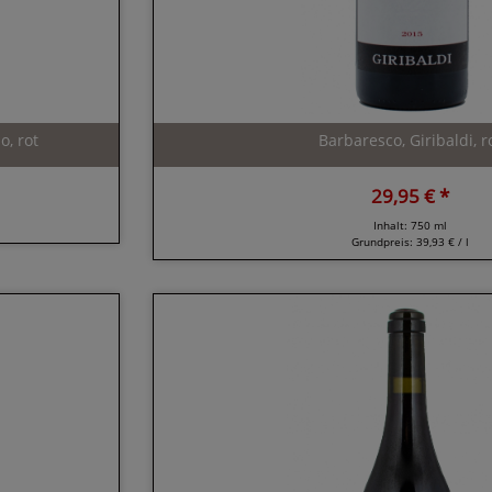
o, rot
Barbaresco, Giribaldi, r
29,95 € *
Inhalt: 750 ml
Grundpreis:
39,93 € / l