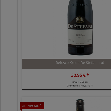
Refosco Kreda De Stefani, rot
30,95 € *
Inhalt: 750 ml
Grundpreis:
41,27 € / l
ausverkauft