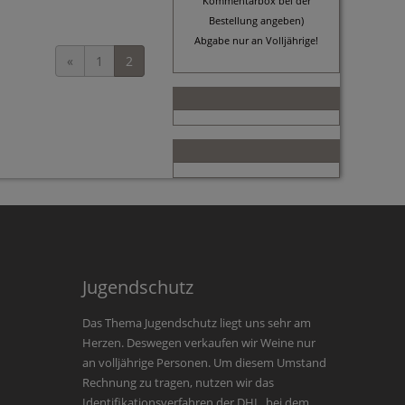
Kommentarbox bei der
Bestellung angeben)
Abgabe nur an Volljährige!
«
1
2
Jugendschutz
Das Thema Jugendschutz liegt uns sehr am
Herzen. Deswegen verkaufen wir Weine nur
an volljährige Personen. Um diesem Umstand
Rechnung zu tragen, nutzen wir das
Identifikationsverfahren der DHL, bei dem