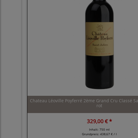
Chateau Léoville Poyferré 2ème Grand Cru Classé Sai
rot
329,00 € *
Inhalt: 750 ml
Grundpreis:
438,67 € / l