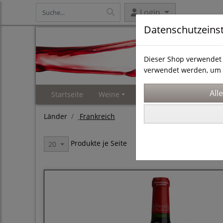
Login
Datenschutzeins
Dieser Shop verwendet 
verwendet werden, um 
Startseite
Weine
Weinproben
Events 
Länder
Frankreich
Produkte je Seite
20