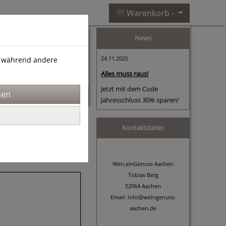
Warenkorb -
News
24.11.2025
), während andere
Alles muss raus!
Jetzt mit dem Code
Jahresschluss 30% sparen!
Sortierung wählen
Kontaktdaten
«
1
2
Wen.einGenuss Aachen
Tobias Berg
52064 Aachen
Email: info@weingenuss-
aachen.de