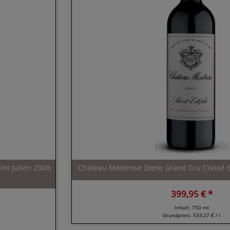
nt Julien 2009,
Chateau Montrose 2ème Grand Cru Classé Sa
399,95 € *
Inhalt: 750 ml
Grundpreis:
533,27 € / l