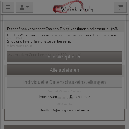
Datenschutzeinstellungen
News
Dieser Shop verwendet Cookies. Einige von ihnen sind essenziell (z.B.
für den Warenkorb), während andere verwendet werden, um diesen
24.11.2025
Shop und Ihre Erfahrung zu verbessern.
Alles muss raus!
Jetzt mit dem Code Jahresschluss 30% sparen!
Kontaktdaten
Individuelle Datenschutzeinstellungen
Wen.einGenuss Aachen
Impressum
|
Datenschutz
Tobias Berg
52064 Aachen
Email: info@weingenuss-aachen.de