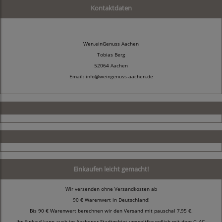
Kontaktdaten
Wen.einGenuss Aachen
Tobias Berg
52064 Aachen
Email: info@weingenuss-aachen.de
Einkaufen leicht gemacht!
Wir versenden ohne Versandkosten ab
90 € Warenwert in Deutschland!
Bis 90 € Warenwert berechnen wir den Versand mit pauschal 7,95 €.
Ihr Einkauf kann auch im Aachener Stadtgebiet umweltfreundlich mit dem CLAC-