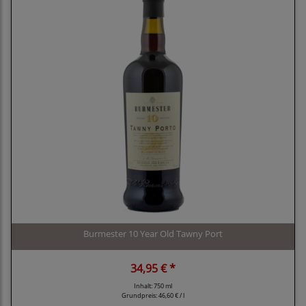
Burmester 10 Year Old Tawny Port
34,95 € *
Inhalt: 750 ml
Grundpreis:
46,60 € / l